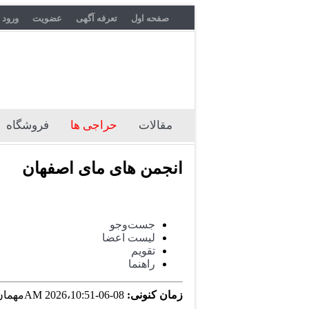
صفحه اول
تعرفه آگهی
عضویت
ورود 
مقالات
حراجی ها
فروشگاه
انجمن های مای اصفهان
جست‌و‌جو
لیست اعضا
تقویم
راهنما
زمان کنونی:
08-06-2026،10:51 AM
مهمان