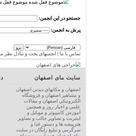
موضوع قفل ش
جستجو در این انجمن:
پرش به انجمن:
تماس با ما
|
انجمنهای بحث و تبادل نظر م
سایت مای اصفهان
دس
اصفهان و مكانهاي ديدني اصفهان
و مشاهير اصفهان و فروشگاه
الكترونيكي اصفهان و مقالات
علمي و اخبار روز و همچنين
آموزش كامپيوتر و موبايل و
اينترنت و تصاوير جالب و تصاوير
هنرپيشه ها و دستور غذا و
سرگرمي و تبليغ رايگان در سايت
ماي اصفهان همه از سرويسهاي