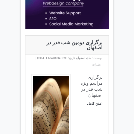
برگزاری دومین شب قدر در
اصفهان
نویسنده:
مای اصفهان
تاریخ:
1395-04-08(
624-1--1014
)
|
نظرات :
برگزاری
مراسم ویژه
شب قدر در
اصفهان
›
متن کامل