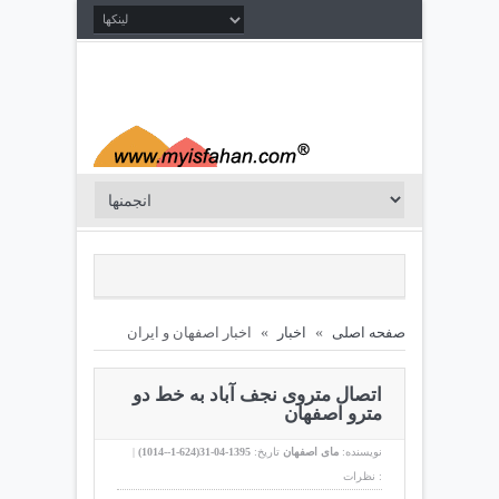
صفحه اصلی
»
اخبار
»
اخبار اصفهان و ایران
اتصال متروی نجف آباد به خط دو
مترو اصفهان
نویسنده:
مای اصفهان
تاریخ:
1395-04-31(
624-1--1014
)
|
نظرات :