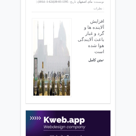
نویسنده:
مای اصفهان
تاریخ:
1395-03-30(
624-1--1014
)
|
نظرات :
افزایش
آلاینده ها و
گرد و غبار
باعث آلایندگی
هوا شده
است
›
متن کامل