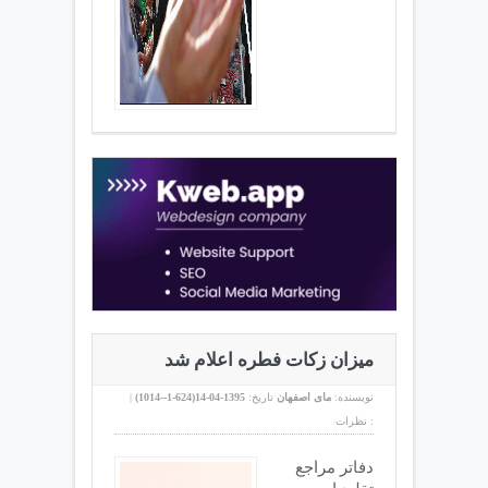
میزان زکات فطره اعلام شد
نویسنده:
مای اصفهان
تاریخ:
1395-04-14(
624-1--1014
)
|
نظرات :
دفاتر مراجع