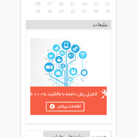
28
27
26
25
24
23
22
35
34
33
32
31
30
29
تبلیغات
جدیدترین
پربازدیدها
نظرات