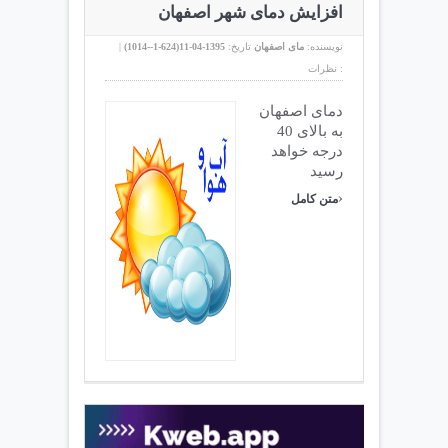
افزایش دمای شهر اصفهان
نویسنده:
مای اصفهان
تاریخ:
1395-04-11(
624-1--1014
)
|
نظرات :
دمای اصفهان
به بالای 40
درجه خواهد
رسید
›
متن کامل