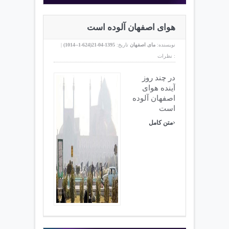
هوای اصفهان آلوده است
نویسنده:
مای اصفهان
تاریخ:
1395-04-21(
624-1--1014
)
|
نظرات :
در چند روز
آینده هوای
اصفهان آلوده
است
›
متن کامل