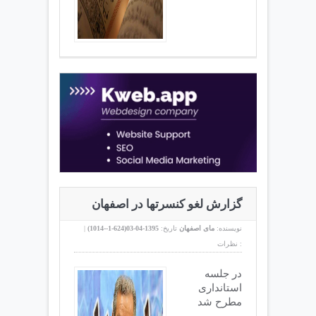
گزارش لغو کنسرتها در اصفهان
نویسنده:
مای اصفهان
تاریخ:
1395-04-03(
624-1--1014
)
|
نظرات :
در جلسه
استانداری
مطرح شد