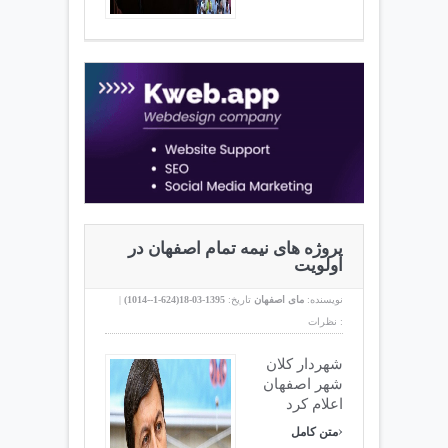
پروژه های نیمه تمام اصفهان در
اولویت
نویسنده:
مای اصفهان
تاریخ:
1395-03-18(
624-1--1014
)
|
نظرات :
شهردار کلان
شهر اصفهان
اعلام کرد
›
متن کامل