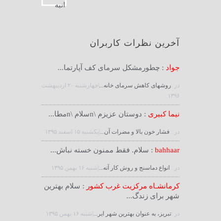
آخرین نظرات کاربران
جواد
: چطورمشکل سرمای کف آپارتما...
در :
روشهای کاهش سرمای خانه...
|چهارشنبه ۲۰ ارديبهشت
۱۳۹۶
نیما کبیری
: دوستان عزیزم \nسلام \nمطا...
در :
فشار خون بالا و مضرات آن...
|يكشنبه ۱۵ اسفند ۱۳۹۵
bahhaar
: سلام. فقط ممنون خسته نباش...
در :
انواع دماسنج و روش كار آنه...
|شنبه ۱۶ بهمن ۱۳۹۵
کرمانشـاه مرکزیت غرب کشور
: سلام بهترین
شهر برای زندگ...
در :
تبریز، به عنوان بهترین شهر ایر...
|شنبه ۱۶ بهمن ۱۳۹۵