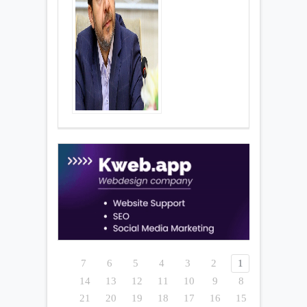
7
6
5
4
3
2
1
14
13
12
11
10
9
8
21
20
19
18
17
16
15