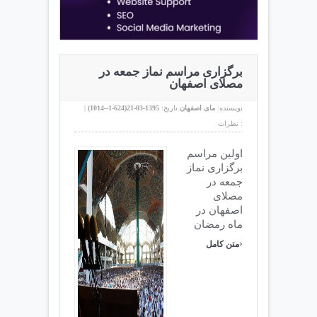
برگزاری مراسم نماز جمعه در
مصلای اصفهان
نویسنده:
مای اصفهان
تاریخ:
1395-03-21(
624-1--1014
)
|
نظرات :
اولین مراسم
برگزاری نماز
جمعه در
مصلای
اصفهان در
ماه رمضان
›
متن کامل