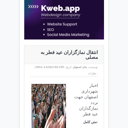
انتقال نمازگزاران عید فطر به
مصلی
نویسنده:
مای اصفهان
تاریخ:
1395-04-15(
624-1--1014
)
|
نظرات :
اخبار
شهرداری
اصفهان جهت
تردد
نمازگذاران
عید فطر
›
متن کامل