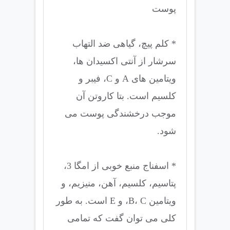
پوست
* کلم پیچ، گیاهی ضد التهاب
سرشار از آنتی اکسیدان ها،
ویتامین های A و C، فیبر و
کلسیم است. بتا کاروتن آن
موجب درخشندگی پوست می
شود.
* اسفناج منبع خوبی از امگا 3،
پتاسیم، کلسیم، آهن، منیزیم، و
ویتامین B، C، و E است. به طور
کلی می توان گفت که تمامی