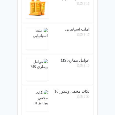
1395-3-16
املت اسپانیایی
1395-3-16
عوامل بیماری MS
1395-3-10
نکات مخفی ویندوز 10
1395-2-30