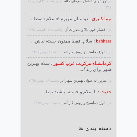
در :
روشهای کاهش سرمای خانه...
|چهارشنبه ۲۰ ارديبهشت
۱۳۹۶
نیما کبیری
: دوستان عزیزم \nسلام \nمطا...
در :
فشار خون بالا و مضرات آن...
|يكشنبه ۱۵ اسفند ۱۳۹۵
bahhaar
: سلام. فقط ممنون خسته نباش...
در :
انواع دماسنج و روش كار آنه...
|شنبه ۱۶ بهمن ۱۳۹۵
کرمانشـاه مرکزیت غرب کشور
: سلام بهترین
شهر برای زندگ...
در :
تبریز، به عنوان بهترین شهر ایر...
|شنبه ۱۶ بهمن ۱۳۹۵
حدیث
: با سلام و خسته نباشید ،مط...
در :
انواع دماسنج و روش كار آنه...
|شنبه ۲ بهمن ۱۳۹۵
دسته بندی ها