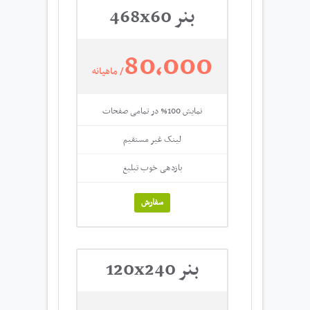
بنر 468x60
80,000
/ ماهیانه
نمایش 100% در تمامی صفحات
لینک غیر مستقیم
بازدهی خوب تبلیغ
سفارش
بنر 120x240