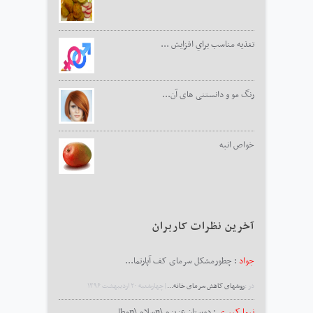
تغذيه مناسب براي افزايش ...
رنگ مو و دانستنی های آن...
خواص انبه
آخرین نظرات کاربران
جواد
: چطورمشکل سرمای کف آپارتما...
در :
روشهای کاهش سرمای خانه...
|چهارشنبه ۲۰ ارديبهشت ۱۳۹۶
نیما کبیری
: دوستان عزیزم \nسلام \nمطا...