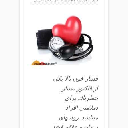
امتیاز :
4.2
|
بازدید:
23468
|
دسته بندی:
مقالات تندرستي
فشار خون بالا يكي
از فاكتور بسيار
خطرناك براي
سلامتي افراد
ميباشد .روشهاي
درمان و علائم فشار