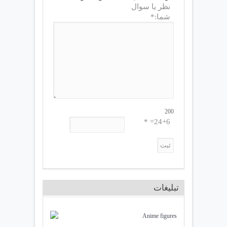
نظر یا سوال
شما:*
200
24+6= *
تبلیغات