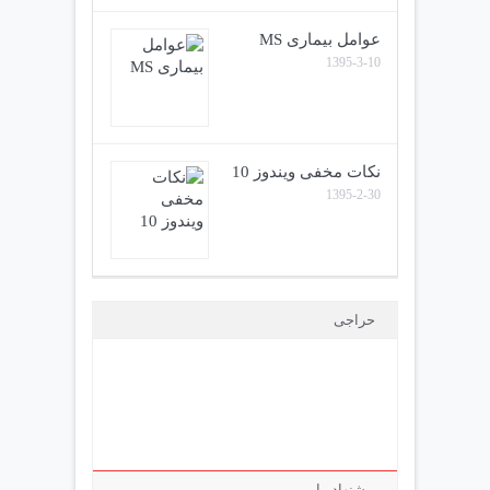
عوامل بیماری MS
1395-3-10
نکات مخفی ویندوز 10
1395-2-30
حراجی
پیشنهاد ما