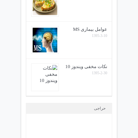
عوامل بیماری MS
1395-3-10
نکات مخفی ویندوز 10
1395-2-30
حراجی