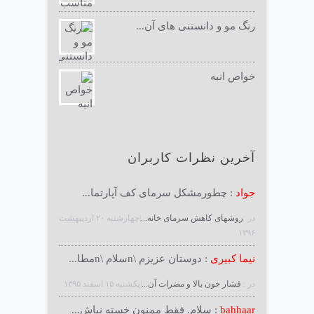
رنگ مو و دانستنی های آن...
خواص انبه
آخرین نظرات کاربران
جواد
: چطورمشکل سرمای کف آپارتما...
در :
روشهای کاهش سرمای خانه...
|چهارشنبه ۲۰ ارديبهشت
۱۳۹۶
نیما کبیری
: دوستان عزیزم \nسلام \nمطا...
در :
فشار خون بالا و مضرات آن...
|يكشنبه ۱۵ اسفند ۱۳۹۵
bahhaar
: سلام. فقط ممنون خسته نباش...