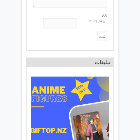
200
12+4= *
تبلیغات