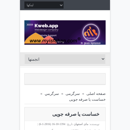
صفحه اصلی
»
سرگرمی
»
سرگرمي
»
خساست یا صرفه جویی
خساست یا صرفه جویی
نویسنده:
مای اصفهان
تاریخ:
1394-10-16 (
2016-1-6
)
|