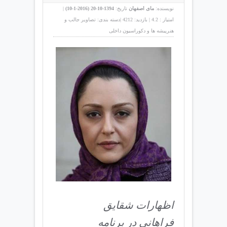
نویسنده:
مای اصفهان
تاریخ:
1394-10-20 (
2016-1-10
)
|
امتیاز :
4.2
|
بازدید:
4212
|
دسته بندی:
تصاوير جالب و
هنرپيشه ها و دکوراسیون داخلی
اظهارات شقایق
فراهانی در برنامه