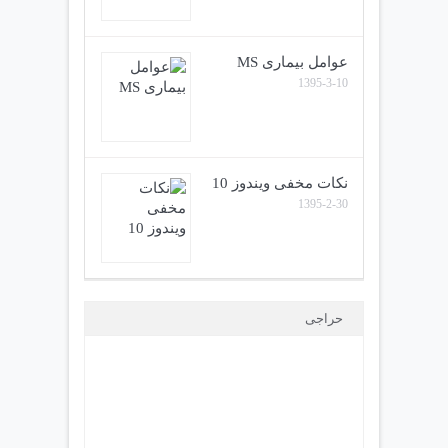
عوامل بیماری MS
1395-3-10
نکات مخفی ویندوز 10
1395-2-30
حراجی