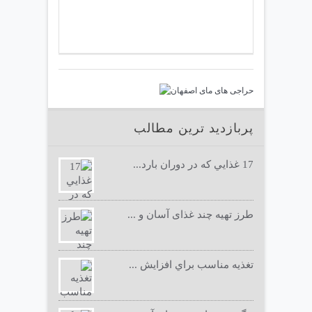
پربازدید ترین مطالب
17 غذايي كه در دوران بارد...
طرز تهیه چند غذای آسان و ...
تغذيه مناسب براي افزايش ...