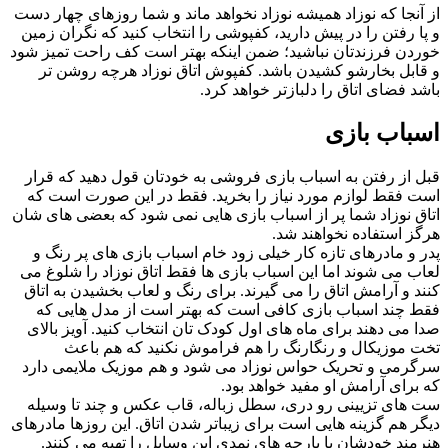
از آنجا که نوزاد همیشه نوزاد نخواهد ماند و شما روزهای چهار دست
و پا رفتن را در پیش دارید، کفپوشی را انتخاب کنید که نگران زمین
خوردن فرزندتان نباشید؛ ضمن اینکه بهتر است کف راحت تمیز شود
و قابل بخارشو کشیدن باشد. کفپوش اتاق نوزاد هرچه روشن تر
باشد فضای اتاق را دلبازتر خواهد کرد.
اسباب بازی
قبل از رفتن به اسباب بازی فروشی به خودتان قول دهید که قرار
است فقط لوازم مورد نیاز را بخرید. فقط در این صورت است که
اتاق نوزاد شما پر از اسباب بازی هایی نمی شود که بعضی های شان
هرگز استفاده نخواهند شد.
پدر و مادرهای تازه کار خیلی زود خام اسباب بازی های پر رنگ و
لعاب می شوند اما این اسباب بازی ها فقط اتاق نوزاد را شلوغ می
کنند و آرامش اتاق را می گیرند. برای رنگ و لعاب بخشیدن به اتاق
فقط چند اسباب بازی کافی است که بهتر است از مدل هایی که
صدا می دهند برای ماه های اول کودک تان انتخاب کنید. آویز بالای
تخت موزیکال و رنگارنگ را هم فراموش نکنید که هم باعث
سرگرمی و تحریک حواس نوزاد می شود و هم موزیک ملایمی دارد
که برای آرامش او مفید خواهد بود.
ست های تزیینی رو دری، سطل زباله، قاب عکس و چند تا وسیله
دیگر هم گزینه هایی است برای زیباتر شدن اتاق. این روزها مادرهای
هنرمند خودشان با پارچه های نمدی این وسایل را تهیه می کنند.