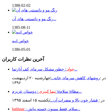
1388-02-02
رنگ مو و دانستنی های آن...
1385-08-11
خواص انبه
1386-05-01
آخرین نظرات کاربران
: چطورمشکل سرمای کف آپارتما...
جواد
در :
روشهای کاهش سرمای خانه...
|چهارشنبه ۲۰ ارديبهشت
۱۳۹۶
: دوستان عزیزم \nسلام \nمطا...
نیما کبیری
در :
فشار خون بالا و مضرات آن...
|يكشنبه ۱۵ اسفند ۱۳۹۵
: سلام. فقط ممنون خسته نباش...
bahhaar