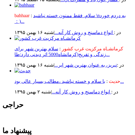
سلام. فقط ممنون خسته نباشید \nبه دردم خورد
:
bahhaar
：)...
در :
انواع دماسنج و روش كار آنه...
|شنبه ۱۶ بهمن ۱۳۹۵
کرمانشـاه مرکزیت غرب کشور
:
سلام بهترین شهر برای
زندگی و تفریح(کرمانشاه5000 اثر دیدنی دارد:طا...
در :
تبریز، به عنوان بهترین شهر ایر...
|شنبه ۱۶ بهمن ۱۳۹۵
با سلام و خسته نباشید ،مطالب بسیار عالی بود...
حدیث
:
در :
انواع دماسنج و روش كار آنه...
|شنبه ۲ بهمن ۱۳۹۵
حراجی
پیشنهاد ما