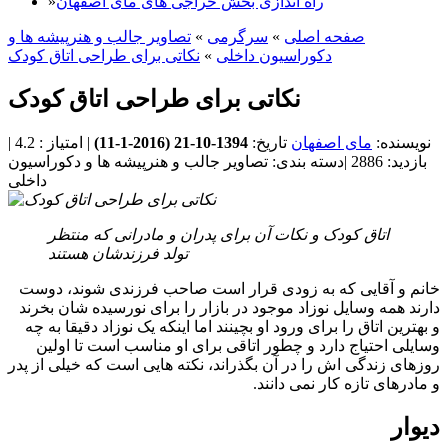
راه اندازی بخش حراجی های مای اصفهان
»
صفحه اصلی
»
سرگرمی
»
تصاوير جالب و هنرپيشه ها و
دکوراسیون داخلی
»
نکاتی برای طراحی اتاق کودک
نکاتی برای طراحی اتاق کودک
نویسنده:
مای اصفهان
تاریخ:
1394-10-21 (
2016-1-11
)
|
امتیاز :
4.2
|
بازدید:
2886
|
دسته بندی:
تصاوير جالب و هنرپيشه ها و دکوراسیون
داخلی
اتاق کودک و نکات آن برای پدران و مادرانی که منتظر
تولد فرزندشان هستند
خانم و آقایی که به زودی قرار است صاحب فرزندی شوند، دوست
دارند همه وسایل نوزاد موجود در بازار را برای نورسیده شان بخرند
و بهترین اتاق را برای ورود او بچینند اما اینکه یک نوزاد دقیقا به چه
وسایلی احتیاج دارد و چطور اتاقی برای او مناسب است تا اولین
روزهای زندگی اش را در آن بگذراند، نکته هایی است که خیلی از پدر
و مادرهای تازه کار نمی دانند.
دیوار