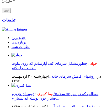
1+13= *
تبلیغات
جدیدترین
پربازدیدها
نظرات شما
جواد
:
چطورمشکل سرمای کف آپارتمانم که روی پیلوت
هست حل کنم...
در :
روشهای کاهش سرمای خانه...
|چهارشنبه ۲۰ ارديبهشت
۱۳۹۶
نیما کبیری
:
دوستان عزیزم \nسلام \nمطالب که در مورد
فشار خون نوشته اید بسیار م...
در :
فشار خون بالا و مضرات آن...
|يكشنبه ۱۵ اسفند ۱۳۹۵