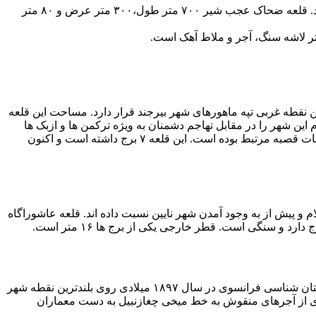
قلعه ضحاک در شهرستان عجب شیر و شرق روستای بارازلو قرار دارد. این قلعه به دوران اشکانی، ساسانی و قرون میانه اسلامی تعلق دارد. قلعه ضحاک عجب شیر ۷۰۰ متر طول،۳۰۰ متر عرض و ۸۰ متر
شتر لاشه سنگ، آجر و ملاط آهک است.
رین نقطه غربی تپه ماهورهای شهر بیرجند قرار دارد. مساحت این قلعه
م این شهر را در مقابل تهاجم دشمنان به ویژه ترکمن ها و ازبک ها
محافظت می کرده است. با توجه به شواهد موجود به وسیله نقب های زیرزمینی به نقاط مهم شهر مثل ارگ بهارستان، ارگ کلاه فرنگی و قنات قصبه مرتبط بوده است. این قلعه ۷ برج داشته است و اکنون
 و پیش از به وجود آمدن شهر نایین نسبت داده اند. قلعه عاشوراگاه
قلعه تاریخی شوش، از آثار به جا مانده دوران قاجاریه است. این قلعه به قلعه اکروپل یا قلعه فرانسوی ها نیز شهرت دارد به دست هیئت باستان شناسی فرانسوی در سال ۱۸۹۷ میلادی روی بلندترین نقطه شهر
ادی از آجرهای منقوش به خط میخی چغازنبیل به دست معماران