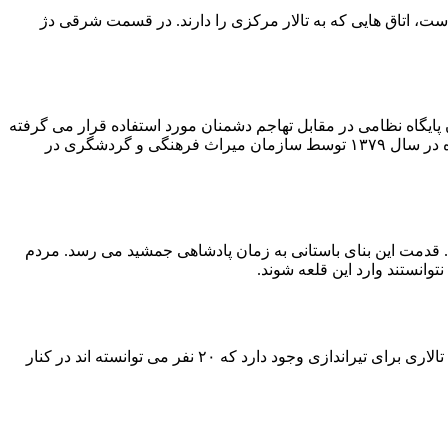
ز ورودی قرار گرفته است و پس از آن تالار اصلی وجود دارد که اطراف آن را ۷ اتاق فرا گرفته است، اتاق هایی که به تالار مرکزی را دارند. در قسمت شرقی دژ
 پایگاه نظامی در مقابل تهاجم دشمنان مورد استفاده قرار می گرفته
است. مساحت آن حدود ۶۰۰ متر مربع است و از این معماری عظیم تنها ۴ حصار جانبی و برج های پشتیبان آن باقی مانده است. قلعه مارکوه در سال ۱۳۷۹ توسط سازمان میراث فرهنگی و گردشگری در
د. قدمت این بنای باستانی به زمان پادشاهی جمشید می رسد. مردم
وانستند وارد این قلعه شوند.
این قلعه، خندق و دروازه چوبی مجهز به ابزارهای ضد حریق و راه های پنهانی دارد که آن را به خارج وصل می کرده است. بالای دروازه قلعه، تالاری برای تیراندازی وجود دارد که ۲۰ نفر می توانسته اند در کنار