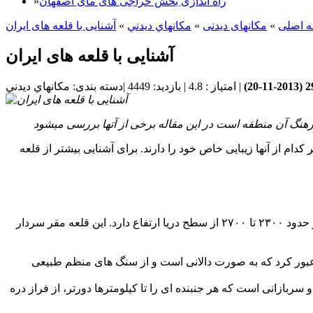
راه اندازی بخش حراجی های مای اصفهان
»
 اصلی
»
مکانهای دیدنی
»
مكانهاي ديدني
»
آشنایی با قلعه های ایران
آشنایی با قلعه های ایران
2013-11-20
)
|
امتیاز :
4.8
|
بازدید:
4449
|
دسته بندی:
مكانهاي ديدني
رهنگ آن منطقه است در این مقاله برخی از آتها بررسی میشود
ام از آنها زیبایی خاص خود را دارند. برای آشنایی بیشتر از قلعه
جمهور معروف به دژ بابک در شهرستان کلیبر و در ارتفاعات غرب رود بزرگ قره سو قرار دارد. قلعه بابک خرمدین بر فراز قله کوهستانی در حدود ۲۳۰۰ تا ۲۷۰۰ از سطح دریا ارتفاع دارد. این قلعه مقر سردار
 به قلعه حدود ۳ کیلومتر است. قبل از رسیدن به دروازه قلعه و ورود به بنای مستحکم دژ باید از معبری در حدود ۲۰۰ متر عبور کرد که به صورت دالانی است و از سنگ های منظم طبیعی
ینها مقر کوه بانیه ها و سربازانی است که هر جنبنده ای را تا کیلومترها دورتر، از فراز دره