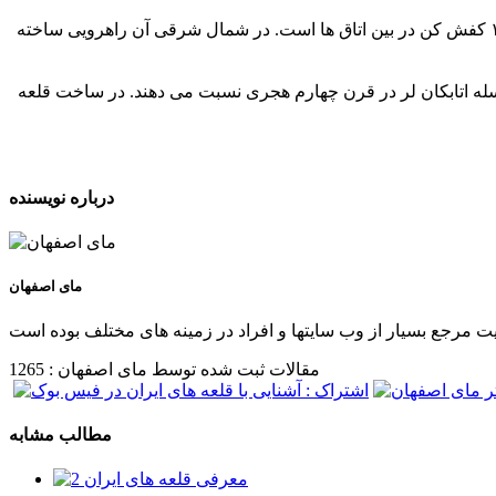
قلعه دارای ۸ برج است، محیط کل آن ۲۲۸.۶۰ متر و بلندترین دیوار آن تا سطح تپه ۲۲.۵ متر می باشد. همچنین دارای دو صحن، ۱۲۴ اتاق و ۱۱ کفش کن در بین اتاق ها است. در شمال شرقی آن راهرویی ساخته
سله اتابکان لر در قرن چهارم هجری نسبت می دهند. در ساخت قلعه
درباره نویسنده
مای اصفهان
مقالات ثبت شده توسط مای اصفهان : 1265
مطالب مشابه