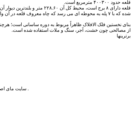
قلعه حدود ۴۰۰۳۰۰ مترمربع است.
شده که با ۷ پله به محوطه ای می رسد که چاه معروف قلعه در آن واقع شده است. عمق این چاه تا انتهای تپه و تا چشمه زیر تپه می رسد.
بنای نخستین فلک الافلاک ظاهراً مربوط به دوره ساسانی است؛ هرچن
از مصالحی چون خشت، آجر، سنگ و ملات استفاده شده است.
برترینها
سایت مای اصفهان از سال 2001 میلادی تاکنون در اینترنت فعالیت دارد . این وب سایت مرجع بسیار از وب سایتها و افراد در زمینه های مختلف بوده است .