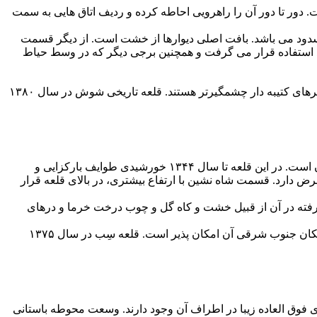
دور تا دور آن را راهرویی احاطه کرده و ردیف اتاق هایی به سمت
مسدود می باشد. بافت اصلی دیوارها از خشت است. از دیگر قسمت
رد استفاده قرار می گرفت و همچنین برجی دیگر که در وسط حیاط
از دیگر تزئینات این قلعه نیز، نعل درگاه های قوسی و ایجاد نماهای تزئینی با آجر و همچنین نقاشی هایی به سبک تلفیقی اروپایی و شرقی و آجرهای کتیبه دار چشمگیرتر هستند. قلعه تاریخی شوش در سال ۱۳۸۰
قلعه سِب از جمله آثار دوره قاجاریه است و در شهرستان سراوان و روستای سِب واقع شده است. سِب به معنی محل چشمه ساران فراوان است. در این قلعه تا سال ۱۳۴۴ خورشیدی طوایف بارکزایی و
ساکن بودند و سپس متروکه شد. قلعه سِب در دو طبقه ساخته شده بود و دیوار آن بیش از ۳۰ متر ارتفاع و حدود ۷ متر عرض دارد. قسمت شاه نشین با ارتفاع بیشتری، در بالای قلعه قرار
 رفته در آن از قبیل خشت و کاه گل و چوب درخت خرما و درهای
حصار قلعه سِب با سه متر ارتفاع ۴۸ متر در ۷۴ متر مربع به شکل مستطیل دور تا دور قلعه را فراگرفته است. ورود به قلعه تنها از طریق پلکان جنوب شرقی آن امکان پذیر است. قلعه سِب در سال ۱۳۷۵
ع مساحت بر فراز تپه واقع شده و چشم اندازهای فوق العاده زیبا در اطراف آن وجود دارند. وسعت محوطه باستانی