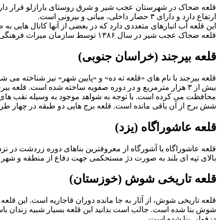
ارتفاع دارد و دارای ۳ حصار داخلی، میانی و بیرونی است.
این قلعه آب انبارهای متعددی دارد که در بعضی از آنها کانال هایی 
قلعه ضحاک عجب شیر در سال ۱۳۸۶ توسط سازمان میراث فرهنگی و گردشگری در فهرست آثار ملی ایران به ثبت رسید.
قلعه بیرجند (خراسان جنوبی)
قلعه بیرجند با نام های «قلعه ته ده» و «پایین شهر» نیز شناخته می ش
بیش از ۳ هزار مترمربع و در دوره صفویه ساخته شده است. قلعه
شش برج از آن باقی مانده است. قلعه برج هایی دو طبقه در چهار طر
قلعه عاشوراگاه (یزد)
قلعه عاشوراگاه یا آشورگاه از معروفترین بناهای دوره زردشت در نزدی
بالای تپه ای بلند به صورت دژ مستحکمی جهت دفاع از منطقه و شهر به صورت چند ضلعی و چندین نیم 
قلعه تاریخی شوش (خوزستان)
شوش بنا شده است. جالب است بدانید این قلعه بسیار شبیه زندان با
دزفولی بنا شده است.