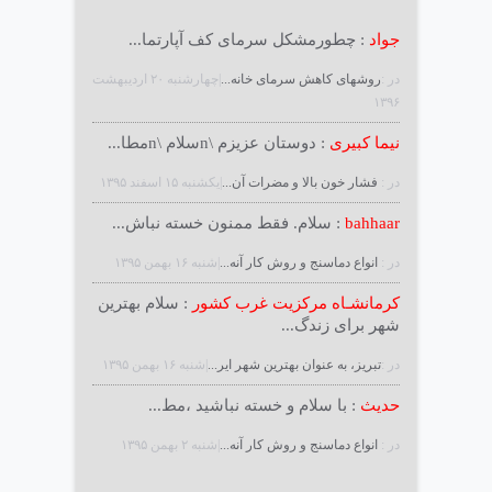
جواد
: چطورمشکل سرمای کف آپارتما...
در :
روشهای کاهش سرمای خانه...
|چهارشنبه ۲۰ ارديبهشت
۱۳۹۶
نیما کبیری
: دوستان عزیزم \nسلام \nمطا...
در :
فشار خون بالا و مضرات آن...
|يكشنبه ۱۵ اسفند ۱۳۹۵
bahhaar
: سلام. فقط ممنون خسته نباش...
در :
انواع دماسنج و روش كار آنه...
|شنبه ۱۶ بهمن ۱۳۹۵
کرمانشـاه مرکزیت غرب کشور
: سلام بهترین
شهر برای زندگ...
در :
تبریز، به عنوان بهترین شهر ایر...
|شنبه ۱۶ بهمن ۱۳۹۵
حدیث
: با سلام و خسته نباشید ،مط...
در :
انواع دماسنج و روش كار آنه...
|شنبه ۲ بهمن ۱۳۹۵