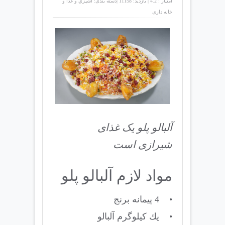
امتیاز :
4.2
|
بازدید:
11158
|
دسته بندی:
آشپزي و غذا و
خانه داری
آلبالو پلو یک غذای
شیرازی است
مواد لازم آلبالو پلو
• 4 پیمانه برنج
• یك کیلوگرم آلبالو