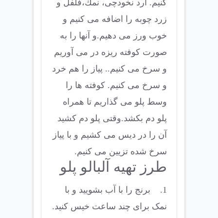
كنیم. آرد نخودچی، نمك،فلفل و
زرد چوبه را اضافه می كنیم و
خوب ورز می دهیم.و آنها را به
صورت كوفته ریزه در می آوریم
و سرخ می كنیم.. پیاز را هم خرد
و سرخ می كنیم. كوفته ها را
وسط پلو می گذاریم تا همراه
پلو دم بكشد.وقتی پلو دم كشید
آن را در دیس می كشیم و با پیاز
سرخ شده تزیین می كنیم.
طرز تهیه آلبالو پلو
1. برنج را با آب بشویید و با
نمک برای چند ساعت خیس کنید.