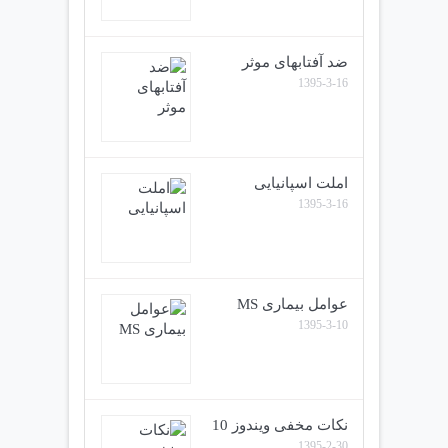
ضد آفتابهای موثر
1395-3-16
املت اسپانیایی
1395-3-16
عوامل بیماری MS
1395-3-10
نکات مخفی ویندوز 10
1395-2-30