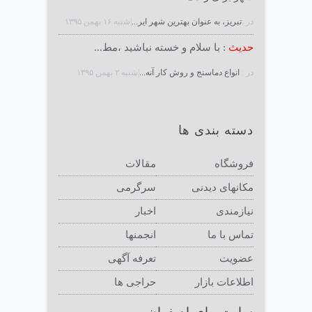
در :
تبریز، به عنوان بهترین شهر ایر...
|شنبه ۱۶ بهمن ۱۳۹۵
حدیث
: با سلام و خسته نباشید ،مط...
در :
انواع دماسنج و روش كار آنه...
|شنبه ۲ بهمن ۱۳۹۵
دسته بندی ها
فروشگاه
مقالات
مکانهای دیدنی
سرگرمی
نیازمندی
اخبار
تماس با ما
انجمنها
عضویت
تعرفه آگهی
اطلاعات بازار
حراجی ها
سایت مای اصفهان