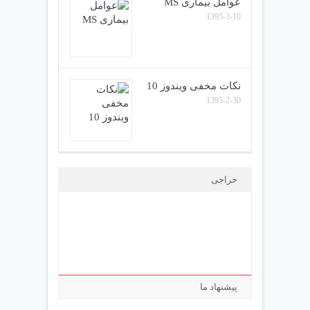
عوامل بیماری MS
1395-3-10
نکات مخفی ویندوز 10
1395-2-30
حراجی
پیشنهاد ما