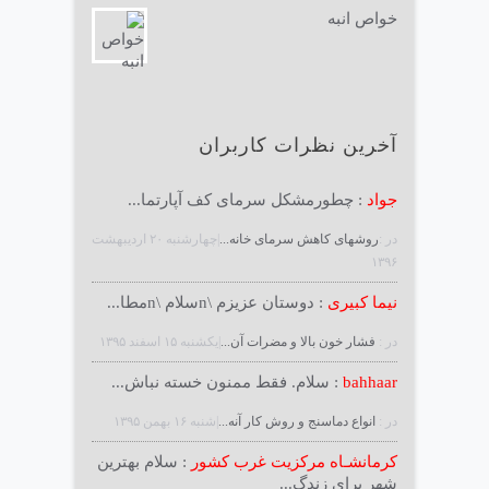
خواص انبه
آخرین نظرات کاربران
جواد
: چطورمشکل سرمای کف آپارتما...
در :
روشهای کاهش سرمای خانه...
|چهارشنبه ۲۰ ارديبهشت
۱۳۹۶
نیما کبیری
: دوستان عزیزم \nسلام \nمطا...
در :
فشار خون بالا و مضرات آن...
|يكشنبه ۱۵ اسفند ۱۳۹۵
bahhaar
: سلام. فقط ممنون خسته نباش...
در :
انواع دماسنج و روش كار آنه...
|شنبه ۱۶ بهمن ۱۳۹۵
کرمانشـاه مرکزیت غرب کشور
: سلام بهترین
شهر برای زندگ...