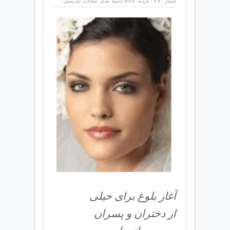
امتیاز :
4.8
|
بازدید:
6019
|
دسته بندی:
مقالات تندرستي
آغاز بلوغ برای خیلی
از دختران و پسران