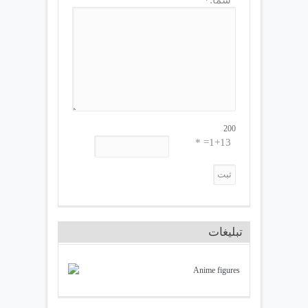
200
1+13= *
تبلیغات