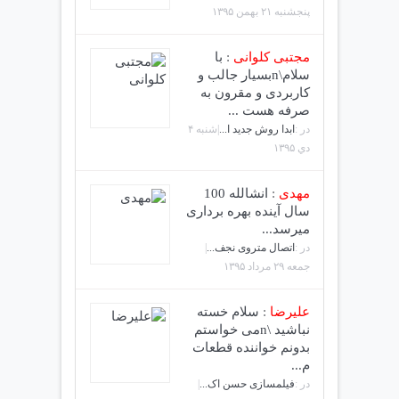
پنجشنبه ۲۱ بهمن ۱۳۹۵
مجتبی کلوانی
:
با
سلام\nبسیار جالب و
کاربردی و مقرون به
صرفه هست ...
در :
ابدا روش جدید ا...
|شنبه ۴
دي ۱۳۹۵
مهدی
:
انشالله 100
سال آینده بهره برداری
میرسد...
در :
اتصال متروی نجف...
|
جمعه ۲۹ مرداد ۱۳۹۵
علیرضا
:
سلام خسته
نباشید \nمی خواستم
بدونم خواننده قطعات
م...
در :
فیلمسازی حسن اک...
|