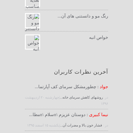
رنگ مو و دانستنی های آن...
خواص انبه
آخرین نظرات کاربران
جواد
: چطورمشکل سرمای کف آپارتما...
در :
روشهای کاهش سرمای خانه...
|چهارشنبه ۲۰ ارديبهشت
۱۳۹۶
نیما کبیری
: دوستان عزیزم \nسلام \nمطا...
در :
فشار خون بالا و مضرات آن...
|يكشنبه ۱۵ اسفند ۱۳۹۵