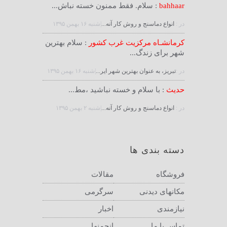
bahhaar
: سلام. فقط ممنون خسته نباش...
در :
انواع دماسنج و روش كار آنه...
|شنبه ۱۶ بهمن ۱۳۹۵
کرمانشـاه مرکزیت غرب کشور
: سلام بهترین
شهر برای زندگ...
در :
تبریز، به عنوان بهترین شهر ایر...
|شنبه ۱۶ بهمن ۱۳۹۵
حدیث
: با سلام و خسته نباشید ،مط...
در :
انواع دماسنج و روش كار آنه...
|شنبه ۲ بهمن ۱۳۹۵
دسته بندی ها
فروشگاه
مقالات
مکانهای دیدنی
سرگرمی
نیازمندی
اخبار
تماس با ما
انجمنها