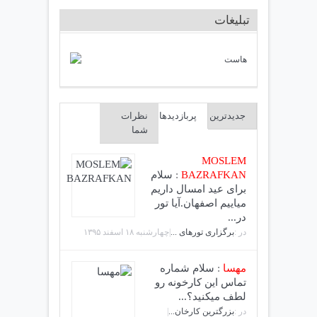
تبلیغات
جدیدترین
پربازدیدها
نظرات
شما
MOSLEM
BAZRAFKAN
:
سلام
برای عید امسال داریم
میاییم اصفهان.آیا تور
در...
در :
برگزاری تورهای ...
|چهارشنبه ۱۸ اسفند ۱۳۹۵
مهسا
:
سلام شماره
تماس این کارخونه رو
لطف میکنید؟...
در :
بزرگترین کارخان...
|