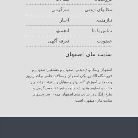
مکانهای دیدنی
سرگرمی
نیازمندی
اخبار
تماس با ما
انجمنها
عضویت
تعرفه آگهی
سایت مای اصفهان
اصفهان و مكانهاي ديدني اصفهان و مشاهير اصفهان و
فروشگاه الكترونيكي اصفهان و مقالات علمي و اخبار روز
و همچنين آموزش كامپيوتر و موبايل و اينترنت و تصاوير
جالب و تصاوير هنرپيشه ها و دستور غذا و سرگرمي و
تبليغ رايگان در سايت ماي اصفهان همه از سرويسهاي
سايت ماي اصفهان است