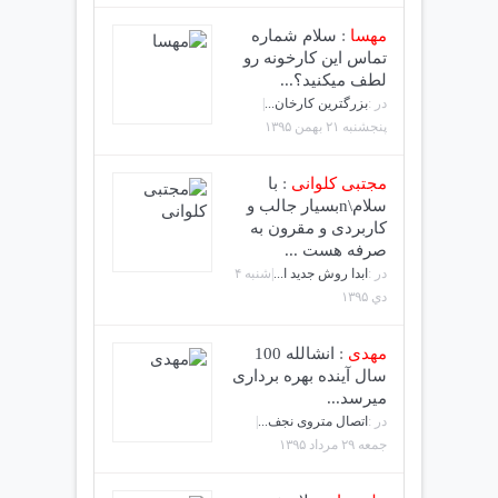
مهسا
:
سلام شماره
تماس این کارخونه رو
لطف میکنید؟...
در :
بزرگترین کارخان...
|
پنجشنبه ۲۱ بهمن ۱۳۹۵
مجتبی کلوانی
:
با
سلام\nبسیار جالب و
کاربردی و مقرون به
صرفه هست ...
در :
ابدا روش جدید ا...
|شنبه ۴
دي ۱۳۹۵
مهدی
:
انشالله 100
سال آینده بهره برداری
میرسد...
در :
اتصال متروی نجف...
|
جمعه ۲۹ مرداد ۱۳۹۵