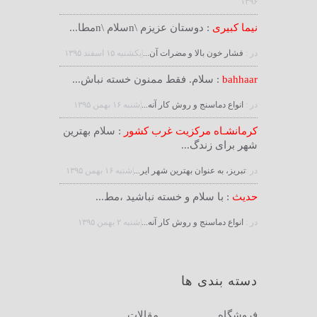
۱۳۹۶
نیما کبیری
: دوستان عزیزم \nسلام \nمطا...
در :
فشار خون بالا و مضرات آن...
|يكشنبه ۱۵ اسفند ۱۳۹۵
bahhaar
: سلام. فقط ممنون خسته نباش...
در :
انواع دماسنج و روش كار آنه...
|شنبه ۱۶ بهمن ۱۳۹۵
کرمانشـاه مرکزیت غرب کشور
: سلام بهترین
شهر برای زندگ...
در :
تبریز، به عنوان بهترین شهر ایر...
|شنبه ۱۶ بهمن ۱۳۹۵
حدیث
: با سلام و خسته نباشید ،مط...
در :
انواع دماسنج و روش كار آنه...
|شنبه ۲ بهمن ۱۳۹۵
دسته بندی ها
فروشگاه
مقالات