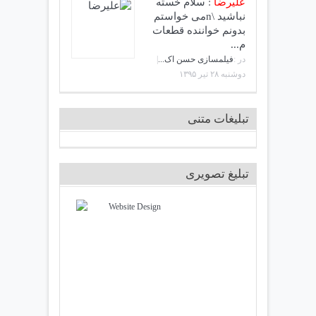
علیرضا
:
سلام خسته
نباشید \nمی خواستم
بدونم خواننده قطعات
م...
در :
فیلمسازی حسن اک...
|
دوشنبه ۲۸ تير ۱۳۹۵
تبلیغات متنی
تبلیغ تصویری