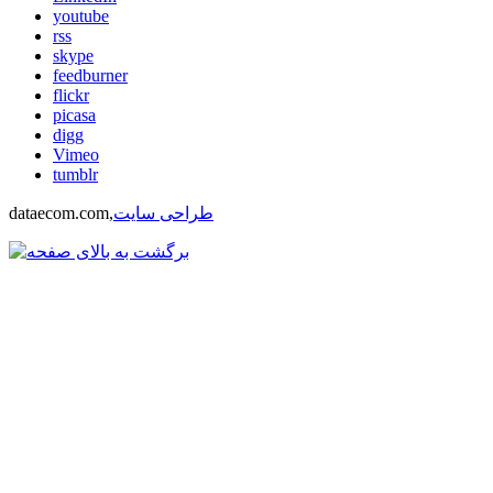
youtube
rss
skype
feedburner
flickr
picasa
digg
Vimeo
tumblr
طراحی سایت
dataecom.com,