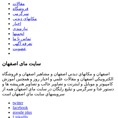
مقالات
فروشگاه
سرگرمی
مکانهای دیدنی
اخبار
نیازمندی
انجمنها
تماس با ما
تعرفه آگهی
عضویت
سایت مای اصفهان
اصفهان و مكانهاي ديدني اصفهان و مشاهير اصفهان و فروشگاه
الكترونيكي اصفهان و مقالات علمي و اخبار روز و همچنين آموزش
كامپيوتر و موبايل و اينترنت و تصاوير جالب و تصاوير هنرپيشه ها و
دستور غذا و سرگرمي و تبليغ رايگان در سايت ماي اصفهان همه از
سرويسهاي سايت ماي اصفهان است
twitter
facebook
google plus
LinkedIn