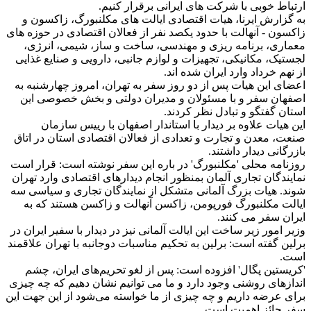
ارتباط خوبی با شرکت های ایرانی برقرار کنیم.
به گزارش ایرنا، هیات اقتصادی ایالت های مکلنبورگ، زاکسون و
زاکسون - آنهالت با حدود یکصد نفر از فعالان اقتصادی در حوزه های
معماری، برنامه ریزی و مهندسی، ساخت و ساز، شیمی، انرژی،
لجستیک، مکانیکی، تجهیزات و لوازم جانبی، دارویی و صنایع غذایی
از نهم خرداد وارد ایران شده اند.
اعضای این هیات پس از دو روز سفر به تهران، امروز چهارشنبه به
اصفهان سفر و با مسئولان و مدیران دولتی و بخش خصوصی این
استان گفتگو و تبادل نظر کردند.
این هیات علاوه بر دیدار با استاندار اصفهان با رییس سازمان
صنعت، معدن و تجارت و تعدادی از فعالان اقتصادی استان در اتاق
بازرگانی دیدار داشتند.
روزنامه محلی 'مکلنبورگ' در باره این سفر نوشته است: قرار است
نمایندگان تجاری آلمان بمنظور انجام دیدارهای اقتصادی وارد تهران
شوند. هیات بزرگ آلمانی متشکل از نمایندگان تجاری و سیاسی سه
ایالت مکلنبورگ فورپومن، زاکسن آنهالت و زاکسن هستند که به
ایران سفر می کنند.
وزیر امور زیر ساخت این ایالت آلمانی نیز در دیدار با سفیر ایران در
برلین گفته است: برلین به تحکیم مناسبات دوجانبه با تهران علاقمند
است.
'کریستین پگال' افزوده است: پس از لغو تحریم‌های ایران، چشم
اندازهای روشنی وجود دارد و ما می توانیم نشان دهیم که چه چیزی
برای عرضه داریم و چه چیزی از ما خواسته می‌شود از این جهت این
سفر حائز اهمیت است.