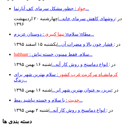
: چطورمشکل سرمای کف آپارتما...
جواد
در :
روشهای کاهش سرمای خانه...
|چهارشنبه ۲۰ ارديبهشت
۱۳۹۶
: دوستان عزیزم \nسلام \nمطا...
نیما کبیری
در :
فشار خون بالا و مضرات آن...
|يكشنبه ۱۵ اسفند ۱۳۹۵
: سلام. فقط ممنون خسته نباش...
bahhaar
در :
انواع دماسنج و روش كار آنه...
|شنبه ۱۶ بهمن ۱۳۹۵
کرمانشـاه مرکزیت غرب کشور
: سلام بهترین شهر برای
زندگ...
در :
تبریز، به عنوان بهترین شهر ایر...
|شنبه ۱۶ بهمن ۱۳۹۵
: با سلام و خسته نباشید ،مط...
حدیث
در :
انواع دماسنج و روش كار آنه...
|شنبه ۲ بهمن ۱۳۹۵
دسته بندی ها