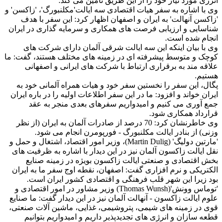
انرژی مورد نیاز خود را از این طریق تامین می کند.
وی با اشاره به سفر هیات اقتصادی سه ایالت'مکلنبورگ'، 'زاکسن' و
'زاکسن آنهالت' به ایران و اصفهان اظهار کرد: این سفر با هدف
شناسایی و ارزیابی فرصت های همکاری و سرمایه گذاری در ایران
انجام شده است.
وی با بیان اینکه این سه ایالت شرقی آلمان دارای شرکت های
کوچک و متوسط پیشرفته ای در زمینه های مختلف هستند، گفت: ما
علاقه مند به برقراری ارتباط با شرکت های ایرانی و اصفهانی
هستیم.
پگال، این سفر را نخستین سفر خود و هیات همراه آلمانی خود به
ایران خواند و افزود: ما در این سفر اطلاعات اولیه را در باره ایران
جمع آوری می کنیم و امیدواریم سفرهای بعدی منجر به عقد
قرارداد همکاری شود.
وی خاطرنشان کرد: 70 درصد از صادرات آلمان به ایران (از نظر
وزنی) از بنادر ایالت مکلنبورگ - فورپومرن انجام می شود.
'مارتین دولیگ' (Martin Dulig)، وزیر امور اقتصاد، اشتغال و حمل و
نقل ایالت زاکسون آلمان نیز در این دیدار با اشاره به ظرفیت های
بخش اقتصادی و صنعتی ایالت زاکسون بویژه در زمینه صنایع
الکتریکی و نرم افزاری گفت: اصفهان، نقطه اوج سفر ما به ایران
بود زیرا این شهر قلب فرهنگی و اقتصادی کشور ایران است.
'توماس وونش'(Thomas Wunsh) وزیر مشاور در امور اقتصادی و
علوم ایالت زاکسون - آنهالت آلمان نیز در این دیدار گفت: ما صنایع
قوی در زمینه های شیمی، پتروشیمی، غذایی، ماشین آلات صنعتی،
قطعه سازان و انرژی های تجدیدپذیر داریم و امیدواریم بتوانیم