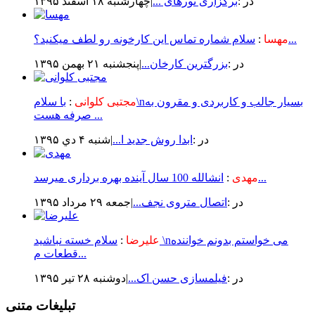
در :
برگزاری تورهای ...
|چهارشنبه ۱۸ اسفند ۱۳۹۵
سلام شماره تماس این کارخونه رو لطف میکنید؟...
مهسا
:
در :
بزرگترین کارخان...
|پنجشنبه ۲۱ بهمن ۱۳۹۵
مجتبی کلوانی
:
با سلام\nبسیار جالب و کاربردی و مقرون به
صرفه هست ...
در :
ابدا روش جدید ا...
|شنبه ۴ دي ۱۳۹۵
انشالله 100 سال آینده بهره برداری میرسد...
مهدی
:
در :
اتصال متروی نجف...
|جمعه ۲۹ مرداد ۱۳۹۵
علیرضا
:
سلام خسته نباشید \nمی خواستم بدونم خواننده
قطعات م...
در :
فیلمسازی حسن اک...
|دوشنبه ۲۸ تير ۱۳۹۵
تبلیغات متنی