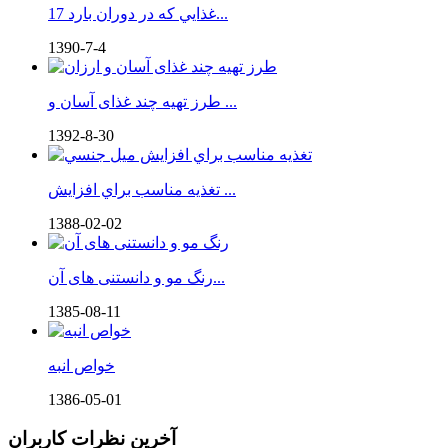
17 غذايي كه در دوران بارد...
1390-7-4
طرز تهیه چند غذای آسان و ...
1392-8-30
تغذيه مناسب براي افزايش ...
1388-02-02
رنگ مو و دانستنی های آن...
1385-08-11
خواص انبه
1386-05-01
آخرین نظرات کاربران