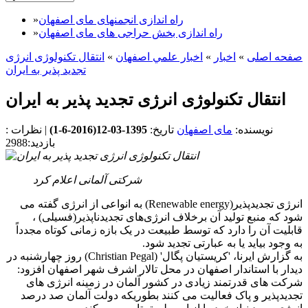
راه اندازی انجمنهای مای اصفهان
»
راه اندازی بخش حراجی های مای اصفهان
»
صفحه اصلی
»
اخبار
»
اخبار علمي اصفهان
»
انتقال تکنولوژی انرژی
تجدید پذیر به ایران
انتقال تکنولوژی انرژی تجدید پذیر به ایران
نویسنده:
مای اصفهان
تاریخ:
1395-03-12(
2016-6-1
)
|
نظرات :
بازدید:2988
شرکتی آلمانی اعلام کرد
انرژی تجدیدپذیر(Renewable energy) به انواعی از انرژی ‌گفته می
شود که منبع تولید آن برخلاف انرژی‌های تجدیدناپذیر(فسیلی) ،
قابلیت آن را دارد که توسط طبیعت در یک بازه زمانی کوتاه مجدداً
به وجود بیاید یا به عبارتی تجدید شود.
به گزارش ایرنا، 'کریستیان پگال' (Christian Pegal) روز چهارشنبه در
دیدار با استاندار اصفهان در محل تالار اشرف شهر اصفهان افزود:
شرکت های قدرتمند زیادی در کشور آلمان در زمینه انرژی های
تجدیدپذیر و پاک فعالیت می کنند بطوریکه دولت آلمان صد درصد