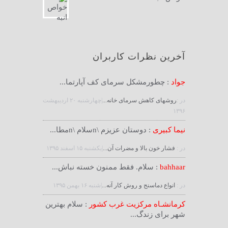
آخرین نظرات کاربران
جواد
: چطورمشکل سرمای کف آپارتما...
در :
روشهای کاهش سرمای خانه...
|چهارشنبه ۲۰ ارديبهشت
۱۳۹۶
نیما کبیری
: دوستان عزیزم \nسلام \nمطا...
در :
فشار خون بالا و مضرات آن...
|يكشنبه ۱۵ اسفند ۱۳۹۵
bahhaar
: سلام. فقط ممنون خسته نباش...
در :
انواع دماسنج و روش كار آنه...
|شنبه ۱۶ بهمن ۱۳۹۵
کرمانشـاه مرکزیت غرب کشور
: سلام بهترین
شهر برای زندگ...