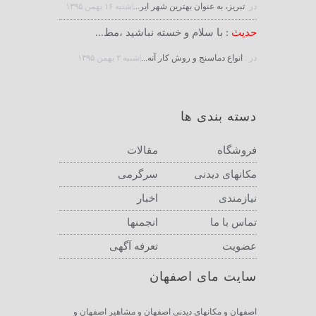
در :
تبریز، به عنوان بهترین شهر ایر...
|شنبه ۱۶ بهمن ۱۳۹۵
حدیث
: با سلام و خسته نباشید ،مط...
در :
انواع دماسنج و روش كار آنه...
|شنبه ۲ بهمن ۱۳۹۵
دسته بندی ها
فروشگاه
مقالات
مکانهای دیدنی
سرگرمی
نیازمندی
اخبار
تماس با ما
انجمنها
عضویت
تعرفه آگهی
سایت مای اصفهان
اصفهان و مكانهاي ديدني اصفهان و مشاهير اصفهان و