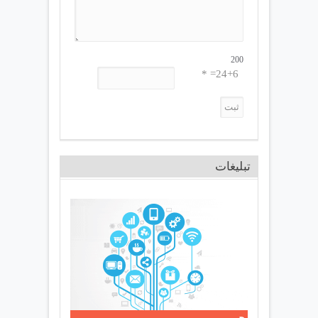
200
24+6= *
تبلیغات