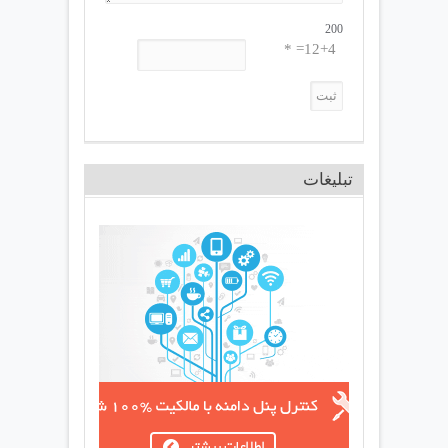
200
12+4= *
تبلیغات