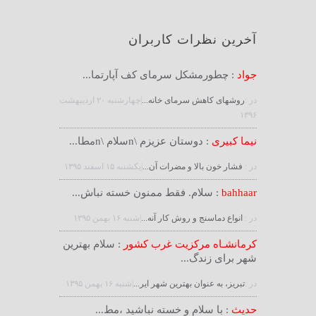
آخرین نظرات کاربران
جواد
: چطورمشکل سرمای کف آپارتما...
در :
روشهای کاهش سرمای خانه...
|چهارشنبه ۲۰ ارديبهشت
۱۳۹۶
نیما کبیری
: دوستان عزیزم \nسلام \nمطا...
در :
فشار خون بالا و مضرات آن...
|يكشنبه ۱۵ اسفند ۱۳۹۵
bahhaar
: سلام. فقط ممنون خسته نباش...
در :
انواع دماسنج و روش كار آنه...
|شنبه ۱۶ بهمن ۱۳۹۵
کرمانشـاه مرکزیت غرب کشور
: سلام بهترین
شهر برای زندگ...
در :
تبریز، به عنوان بهترین شهر ایر...
|شنبه ۱۶ بهمن ۱۳۹۵
حدیث
: با سلام و خسته نباشید ،مط...