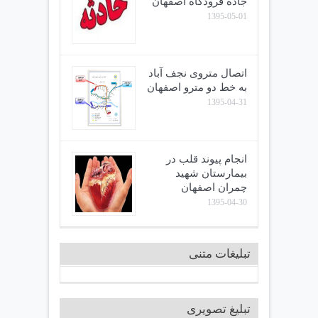
جاده فرودگاه اصفهان
1395-05-01
اتصال متروی نجف آباد
به خط دو مترو اصفهان
1395-04-31
انجام پیوند قلب در
بیمارستان شهید
چمران اصفهان
1395-04-30
تبلیغات متنی
تبلیغ تصویری