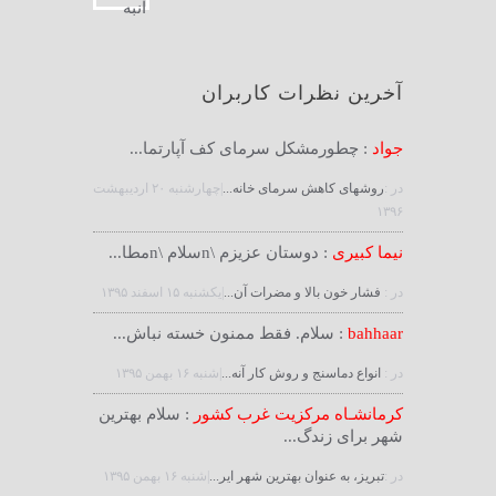
آخرین نظرات کاربران
جواد
: چطورمشکل سرمای کف آپارتما...
در :
روشهای کاهش سرمای خانه...
|چهارشنبه ۲۰ ارديبهشت
۱۳۹۶
نیما کبیری
: دوستان عزیزم \nسلام \nمطا...
در :
فشار خون بالا و مضرات آن...
|يكشنبه ۱۵ اسفند ۱۳۹۵
bahhaar
: سلام. فقط ممنون خسته نباش...
در :
انواع دماسنج و روش كار آنه...
|شنبه ۱۶ بهمن ۱۳۹۵
کرمانشـاه مرکزیت غرب کشور
: سلام بهترین
شهر برای زندگ...
در :
تبریز، به عنوان بهترین شهر ایر...
|شنبه ۱۶ بهمن ۱۳۹۵