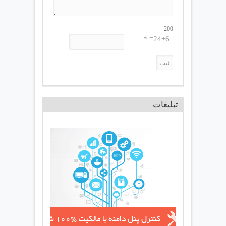
200
24+6= *
تبلیغات