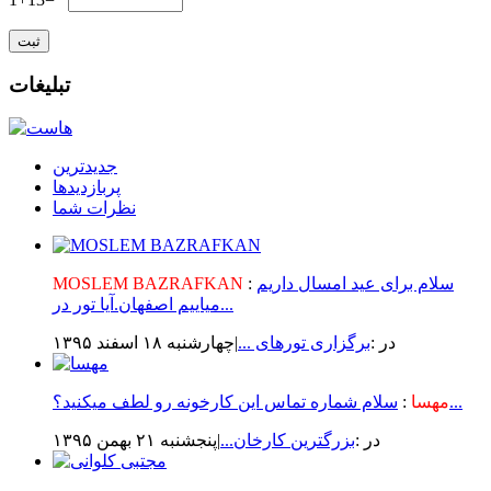
تبلیغات
جدیدترین
پربازدیدها
نظرات شما
سلام برای عید امسال داریم
:
MOSLEM BAZRAFKAN
میاییم اصفهان.آیا تور در...
در :
برگزاری تورهای ...
|چهارشنبه ۱۸ اسفند ۱۳۹۵
سلام شماره تماس این کارخونه رو لطف میکنید؟...
مهسا
:
در :
بزرگترین کارخان...
|پنجشنبه ۲۱ بهمن ۱۳۹۵