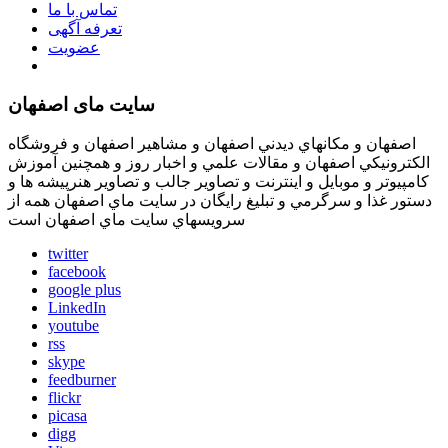
تماس با ما
تعرفه آگهی
عضویت
سایت مای اصفهان
اصفهان و مكانهاي ديدني اصفهان و مشاهير اصفهان و فروشگاه
الكترونيكي اصفهان و مقالات علمي و اخبار روز و همچنين آموزش
كامپيوتر و موبايل و اينترنت و تصاوير جالب و تصاوير هنرپيشه ها و
دستور غذا و سرگرمي و تبليغ رايگان در سايت ماي اصفهان همه از
سرويسهاي سايت ماي اصفهان است
twitter
facebook
google plus
LinkedIn
youtube
rss
skype
feedburner
flickr
picasa
digg