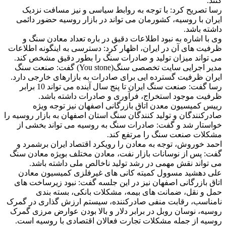
کنند.
رسا تصریح کرد: با توجه به روابط سیاسی و نیز مسافت نزدیک
ایران با روسیه، کشورمان می تواند در بازار روسیه حضور دائمی
داشته باشد.
وی با اشاره به نبود اطلاعات دقیق در باره تعداد معادن سنگ و
ظرفیت های آن در ایران، اظهار کرد: دسترسی به اینگونه اطلاعات
می تواند میزان تولید و صادرات سنگ را بطور دقیق مشخص کند.
مدیر اجرایی سایت تخصصی سنگ(You stone) گفت: صنعت سنگ
ایران ظرفیت گسترده ایی برای صادرات به بازارهای خارجی دارد.
رسا گفت: صنعت سنگ ایران تا پنج سال آینده می تواند 10 برابر
ظرفیت موجود استخراج، فرآوری و صادرات داشته باشد.
رییس کمیسیون معدن اتاق بازرگانی اصفهان نیز توجه ویژه
صادرکنندگان و تولید کنندگان سنگ استان اصفهان به بازار روسیه را
خواستار شد و گفت: صادرات سنگ به روسیه می تواند بخشی از
مشکلات صنعت سنگ را مرتفع کند.
احمد خوروش، توجه به معادن را رویکرد اقتصاد ایران برشمرد و
گفت: پس از نوسانات بازار نفت، معادن مختلف بویژه معادن سنگ
می تواند نقش مهمی در رشد تولید ناخالص ملی داشته باشد.
علی دهشید مسوول کمیته کانی های غیرفلزی کمیسیون معادن
اتاق بازرگانی اصفهان نیز در این جلسه گفت: نبود زیرساخت های
حمل و نقل، ضمانت های بیمه، مشکلات بانکی، بسته بندی
نامناسب، رقابت منفی صادرکننده، سیستم ارزش گذاری در گمرک
روسیه، نوسان روبل در برابر دلار و بالا بودن عوارض مرزی گمرک
روسیه از جمله مشکلات تجارت فعالان اقتصادی با روسیه است.