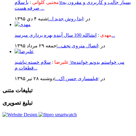
مجتبی کلوانی
:
با سلام\nبسیار جالب و کاربردی و مقرون به
صرفه هست ...
در :
ابدا روش جدید ا...
|شنبه ۴ دي ۱۳۹۵
انشالله 100 سال آینده بهره برداری میرسد...
مهدی
:
در :
اتصال متروی نجف...
|جمعه ۲۹ مرداد ۱۳۹۵
علیرضا
:
سلام خسته نباشید \nمی خواستم بدونم خواننده
قطعات م...
در :
فیلمسازی حسن اک...
|دوشنبه ۲۸ تير ۱۳۹۵
تبلیغات متنی
تبلیغ تصویری