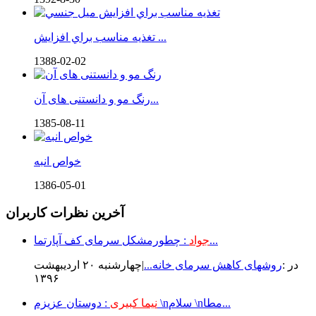
تغذيه مناسب براي افزايش ...
1388-02-02
رنگ مو و دانستنی های آن...
1385-08-11
خواص انبه
1386-05-01
آخرین نظرات کاربران
: چطورمشکل سرمای کف آپارتما...
جواد
در :
روشهای کاهش سرمای خانه...
|چهارشنبه ۲۰ ارديبهشت
۱۳۹۶
: دوستان عزیزم \nسلام \nمطا...
نیما کبیری