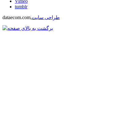
Vimeo
tumblr
طراحی سایت
dataecom.com,