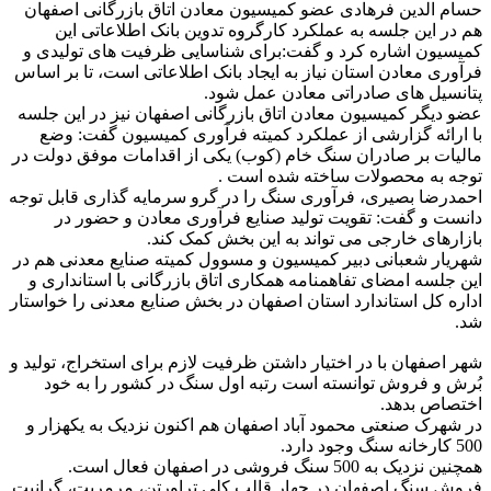
حسام الدین فرهادی عضو کمیسیون معادن اتاق بازرگانی اصفهان
هم در این جلسه به عملکرد کارگروه تدوین بانک اطلاعاتی این
کمیسیون اشاره کرد و گفت:برای شناسایی ظرفیت های تولیدی و
فرآوری معادن استان نیاز به ایجاد بانک اطلاعاتی است، تا بر اساس
پتانسیل های صادراتی معادن عمل شود.
عضو دیگر کمیسیون معادن اتاق بازرگانی اصفهان نیز در این جلسه
با ارائه گزارشی از عملکرد کمیته فرآوری کمیسیون گفت: وضع
مالیات بر صادران سنگ خام (کوب) یکی از اقدامات موفق دولت در
توجه به محصولات ساخته شده است .
احمدرضا بصیری، فرآوری سنگ را در گرو سرمایه گذاری قابل توجه
دانست و گفت: تقویت تولید صنایع فرآوری معادن و حضور در
بازارهای خارجی می تواند به این بخش کمک کند.
شهریار شعبانی دبیر کمیسیون و مسوول کمیته صنایع معدنی هم در
این جلسه امضای تفاهمنامه همکاری اتاق بازرگانی با استانداری و
اداره کل استاندارد استان اصفهان در بخش صنایع معدنی را خواستار
شد.
شهر اصفهان با در اختیار داشتن ظرفیت لازم برای استخراج، تولید و
بُرش و فروش توانسته است رتبه اول سنگ در کشور را به خود
اختصاص بدهد.
در شهرک صنعتی محمود آباد اصفهان هم اکنون نزدیک به یکهزار و
500 کارخانه سنگ وجود دارد.
همچنین نزدیک به 500 سنگ فروشی در اصفهان فعال است.
فروش سنگ اصفهان در چهار قالب کلی تراورتن، مرمریت، گرانیت