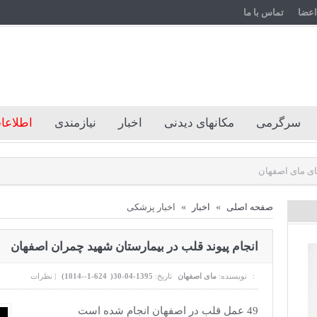
اعضا
تماس با ما
سرگرمی
مکانهای دیدنی
اخبار
نیازمندی
اطلاعات
اندازی انجمنهای مای اصفهان
صفحه اصلی
»
اخبار
»
اخبار پزشکی
انجام پیوند قلب در بیمارستان شهید چمران اصفهان
نظرات :
نویسنده:
مای اصفهان
تاریخ:
1395-04-30(
624-1--1014
)
|
49 عمل قلب در اصفهان انجام شده است