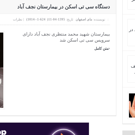
دستگاه سی تی اسکن در بیمارستان نجف آباد
نظرات :
نویسنده:
مای اصفهان
تاریخ:
1395-04-11(
624-1--1014
)
|
بیمارستان شهید محمد منتظری نجف آباد دارای
سرویس سی تی اسکن شد
›
متن کامل