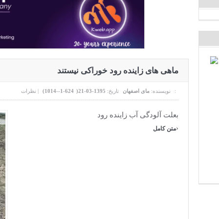
ماهی های زاینده رود خوراکی نیستند
نظرات :
نویسنده:
مای اصفهان
تاریخ:
1395-03-21(
624-1--1014
)
|
بعلت آلودگی آب زاینده رود
›
متن کامل