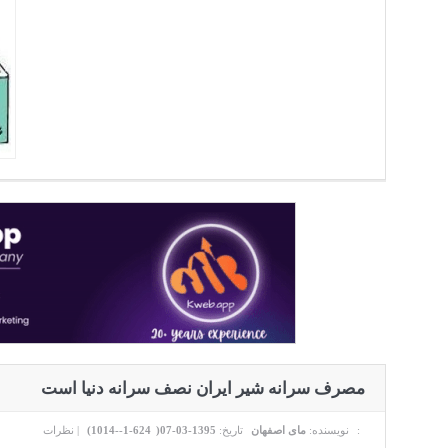
مصرف سرانه شیر ایران نصف سرانه دنیا است
نظرات :
نویسنده:
مای اصفهان
تاریخ:
1395-03-07(
624-1--1014
)
|