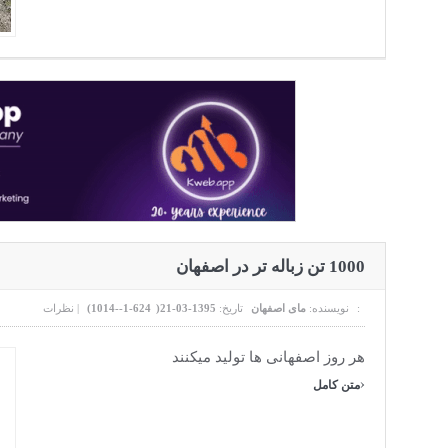
1000 تن زباله تر در اصفهان
نظرات :
نویسنده:
مای اصفهان
تاریخ:
1395-03-21(
624-1--1014
)
|
هر روز اصفهانی ها تولید میکنند
›
متن کامل