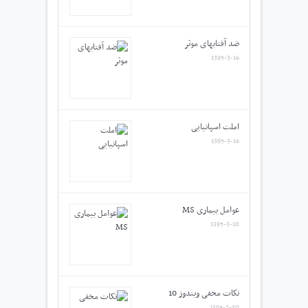
ضد آفتابهای موثر
1395-3-16
املت اسپانیایی
1395-3-16
عوامل بیماری MS
1395-3-10
نکات مخفی ویندوز 10
1395-2-30