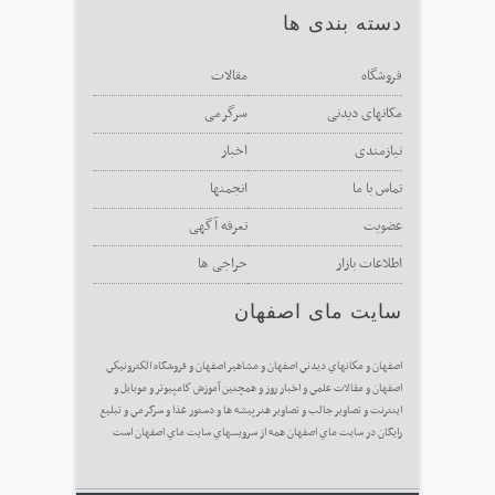
دسته بندی ها
فروشگاه
مقالات
مکانهای دیدنی
سرگرمی
نیازمندی
اخبار
تماس با ما
انجمنها
عضویت
تعرفه آگهی
اطلاعات بازار
حراجی ها
سایت مای اصفهان
اصفهان و مكانهاي ديدني اصفهان و مشاهير اصفهان و فروشگاه الكترونيكي
اصفهان و مقالات علمي و اخبار روز و همچنين آموزش كامپيوتر و موبايل و
اينترنت و تصاوير جالب و تصاوير هنرپيشه ها و دستور غذا و سرگرمي و تبليغ
رايگان در سايت ماي اصفهان همه از سرويسهاي سايت ماي اصفهان است