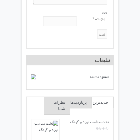
200
1+34= *
تبلیغات
جدیدترین
پربازدیدها
نظرات
شما
تخت مناسب نوزاد و کودک
1395-3-27