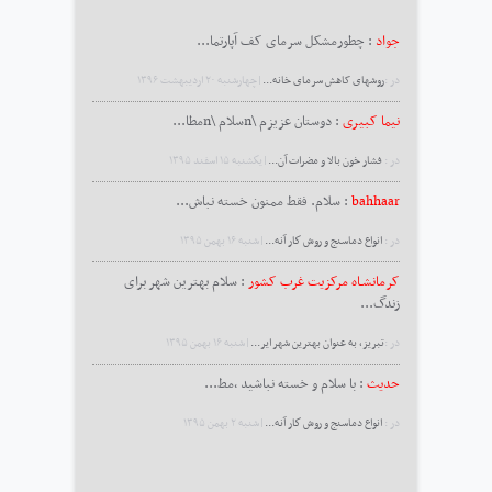
جواد
: چطورمشکل سرمای کف آپارتما...
در :
روشهای کاهش سرمای خانه...
|چهارشنبه ۲۰ ارديبهشت ۱۳۹۶
نیما کبیری
: دوستان عزیزم \nسلام \nمطا...
در :
فشار خون بالا و مضرات آن...
|يكشنبه ۱۵ اسفند ۱۳۹۵
bahhaar
: سلام. فقط ممنون خسته نباش...
در :
انواع دماسنج و روش كار آنه...
|شنبه ۱۶ بهمن ۱۳۹۵
کرمانشـاه مرکزیت غرب کشور
: سلام بهترین شهر برای
زندگ...
در :
تبریز، به عنوان بهترین شهر ایر...
|شنبه ۱۶ بهمن ۱۳۹۵
حدیث
: با سلام و خسته نباشید ،مط...
در :
انواع دماسنج و روش كار آنه...
|شنبه ۲ بهمن ۱۳۹۵