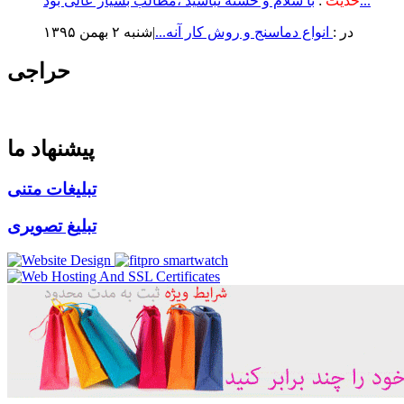
با سلام و خسته نباشید ،مطالب بسیار عالی بود...
حدیث
:
در :
انواع دماسنج و روش كار آنه...
|شنبه ۲ بهمن ۱۳۹۵
حراجی
پیشنهاد ما
تبلیغات متنی
تبلیغ تصویری