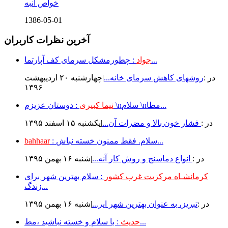
خواص انبه
1386-05-01
آخرین نظرات کاربران
: چطورمشکل سرمای کف آپارتما...
جواد
در :
روشهای کاهش سرمای خانه...
|چهارشنبه ۲۰ ارديبهشت
۱۳۹۶
: دوستان عزیزم \nسلام \nمطا...
نیما کبیری
در :
فشار خون بالا و مضرات آن...
|يكشنبه ۱۵ اسفند ۱۳۹۵
: سلام. فقط ممنون خسته نباش...
bahhaar
در :
انواع دماسنج و روش كار آنه...
|شنبه ۱۶ بهمن ۱۳۹۵
کرمانشـاه مرکزیت غرب کشور
: سلام بهترین شهر برای
زندگ...
در :
تبریز، به عنوان بهترین شهر ایر...
|شنبه ۱۶ بهمن ۱۳۹۵
: با سلام و خسته نباشید ،مط...
حدیث