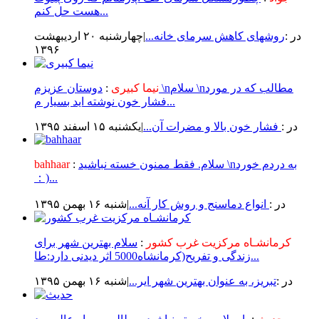
هست حل کنم...
در :
روشهای کاهش سرمای خانه...
|چهارشنبه ۲۰ ارديبهشت
۱۳۹۶
نیما کبیری
:
دوستان عزیزم \nسلام \nمطالب که در مورد
فشار خون نوشته اید بسیار م...
در :
فشار خون بالا و مضرات آن...
|يكشنبه ۱۵ اسفند ۱۳۹۵
سلام. فقط ممنون خسته نباشید \nبه دردم خورد
:
bahhaar
：)...
در :
انواع دماسنج و روش كار آنه...
|شنبه ۱۶ بهمن ۱۳۹۵
کرمانشـاه مرکزیت غرب کشور
:
سلام بهترین شهر برای
زندگی و تفریح(کرمانشاه5000 اثر دیدنی دارد:طا...
در :
تبریز، به عنوان بهترین شهر ایر...
|شنبه ۱۶ بهمن ۱۳۹۵