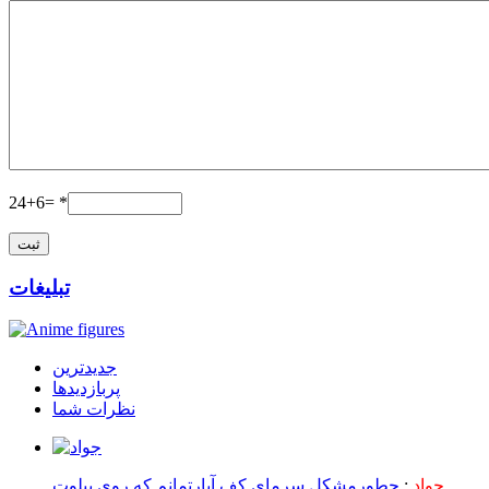
24+6= *
تبلیغات
جدیدترین
پربازدیدها
نظرات شما
جواد
:
چطورمشکل سرمای کف آپارتمانم که روی پیلوت