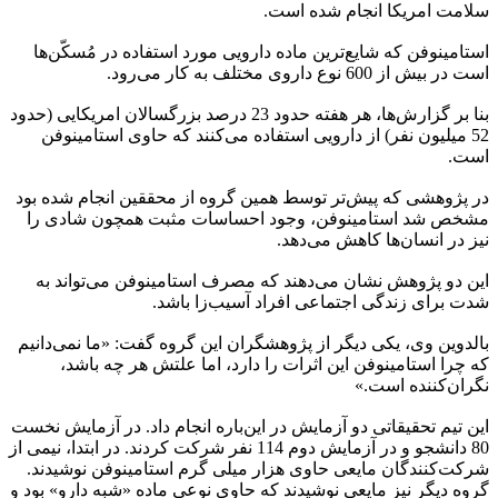
سلامت امریکا انجام شده است.
استامینوفن که شایع‌ترین ماده دارویی مورد استفاده در مُسکّن‌ها
است در بیش از 600 نوع داروی مختلف به کار می‌رود.
بنا بر گزارش‌ها، هر هفته حدود 23 درصد بزرگسالان امریکایی (حدود
52 میلیون نفر) از دارویی استفاده می‌کنند که حاوی استامینوفن
است.
در پژوهشی که پیش‌تر توسط همین گروه از محققین انجام شده بود
مشخص شد استامینوفن، وجود احساسات مثبت همچون شادی را
نیز در انسان‌ها کاهش می‌دهد.
این دو پژوهش نشان می‌دهند که مصرف استامینوفن می‌تواند به
شدت برای زندگی اجتماعی افراد آسیب‌زا باشد.
بالدوین وی، یکی دیگر از پژوهشگران این گروه گفت: «ما نمی‌دانیم
که چرا استامینوفن این اثرات را دارد، اما علتش هر چه باشد،
نگران‌کننده است.»
این تیم تحقیقاتی دو آزمایش در این‌باره انجام داد. در آزمایش نخست
80 دانشجو و در آزمایش دوم 114 نفر شرکت کردند. در ابتدا، نیمی از
شرکت‌کنندگان مایعی حاوی هزار میلی گرم استامینوفن نوشیدند.
گروه دیگر نیز مایعی نوشیدند که حاوی نوعی ماده «شبه دارو» بود و