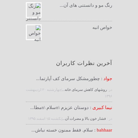
رنگ مو و دانستنی های آن...
خواص انبه
آخرین نظرات کاربران
جواد
: چطورمشکل سرمای کف آپارتما...
در :
روشهای کاهش سرمای خانه...
|چهارشنبه ۲۰ ارديبهشت
۱۳۹۶
نیما کبیری
: دوستان عزیزم \nسلام \nمطا...
در :
فشار خون بالا و مضرات آن...
|يكشنبه ۱۵ اسفند ۱۳۹۵
bahhaar
: سلام. فقط ممنون خسته نباش...