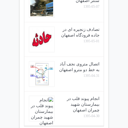
سنتر اصفهان
1395-05-07
تصادف زنجیره ای در
جاده فرودگاه اصفهان
1395-05-01
اتصال متروی نجف آباد
به خط دو مترو اصفهان
1395-04-31
انجام پیوند قلب در
بیمارستان شهید
چمران اصفهان
1395-04-30