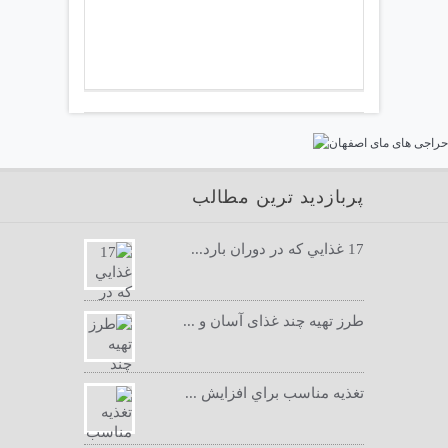
پربازدید ترین مطالب
17 غذايي كه در دوران بارد...
طرز تهیه چند غذای آسان و ...
تغذيه مناسب براي افزايش ...