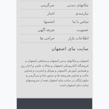
مکانهای دیدنی
سرگرمی
نیازمندی
اخبار
تماس با ما
انجمنها
عضویت
تعرفه آگهی
اطلاعات بازار
حراجی ها
سایت مای اصفهان
اصفهان و مكانهاي ديدني اصفهان و مشاهير اصفهان و
فروشگاه الكترونيكي اصفهان و مقالات علمي و اخبار روز
و همچنين آموزش كامپيوتر و موبايل و اينترنت و تصاوير
جالب و تصاوير هنرپيشه ها و دستور غذا و سرگرمي و
تبليغ رايگان در سايت ماي اصفهان همه از سرويسهاي
سايت ماي اصفهان است