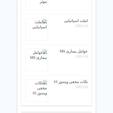
املت اسپانیایی
1395-3-16
عوامل بیماری MS
1395-3-10
نکات مخفی ویندوز 10
1395-2-30