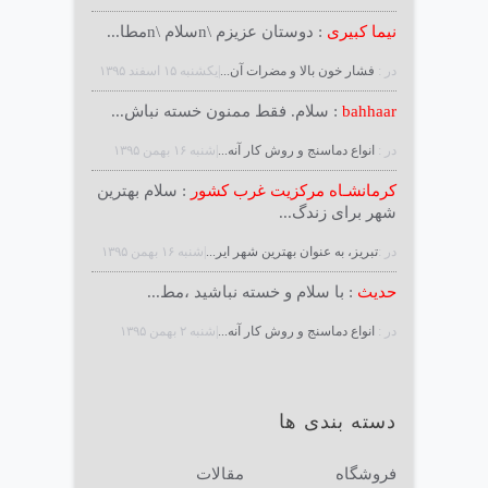
نیما کبیری
: دوستان عزیزم \nسلام \nمطا...
در :
فشار خون بالا و مضرات آن...
|يكشنبه ۱۵ اسفند ۱۳۹۵
bahhaar
: سلام. فقط ممنون خسته نباش...
در :
انواع دماسنج و روش كار آنه...
|شنبه ۱۶ بهمن ۱۳۹۵
کرمانشـاه مرکزیت غرب کشور
: سلام بهترین
شهر برای زندگ...
در :
تبریز، به عنوان بهترین شهر ایر...
|شنبه ۱۶ بهمن ۱۳۹۵
حدیث
: با سلام و خسته نباشید ،مط...
در :
انواع دماسنج و روش كار آنه...
|شنبه ۲ بهمن ۱۳۹۵
دسته بندی ها
فروشگاه
مقالات