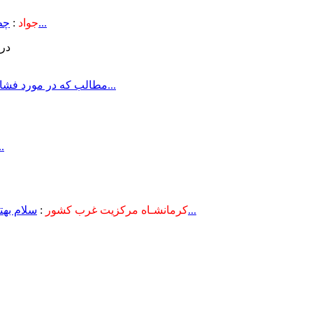
چطورمشکل سرمای کف آپارتمانم که روی پیلوت هست حل کنم...
جواد
:
در 
دوستان عزیزم \nسلام \nمطالب که در مورد فشار خون نوشته اید بسیار م...
سلام. فق
سلام بهترین شهر برای زندگی و تفریح(کرمانشاه5000 اثر دیدنی دارد:طا...
کرمانشـاه مرکزیت غرب کشور
: