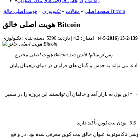
راه اندازی بخش حراجی های مای اصفهان
»
هویت اصلی خالق Bitcoin
صفحه اصلی
»
مقالات
»
تكنولوژي
»
هویت اصلی خالق Bitcoin
1395-2-1
2016-5-4
)
|
امتیاز :
4.2
|
بازدید:
5390
|
دسته بندی:
تكنولوژي
هویت اصلی مخترع Bitcoin پس از سالها فاش شد
دعا می تواند به حدس و گمان های فراوان در دنیای دیجیتال پایان
هفت سال پیش "ساتوشی ناکاموتو"، نام مستعار برای فرد یا گروهی بود که پروتکل بیت‌کوین و نرم‌افزار مرجع آن را تاسیس کرد. در سال ۲۰۰۹ این پول به بازار آمد و خالقان آن توانستند این پروژه را در مسیر
ا" بودن بیت‌کوین تأکید دارند.
ی ناکاموتو به عنوان خالق بیت کوین معرفی شده بود، در واقع