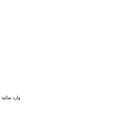
نظر خود را بعنوان اولین نفر در مورد هویت اصلی خالق Bitcoin وارد نمائید