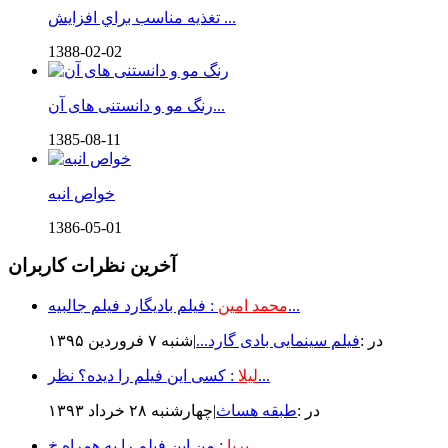
تغذيه مناسب براي افزايش ...
1388-02-02
رنگ مو و دانستنی های آن...
1385-08-11
خواص انبه
1386-05-01
آخرین نظرات کاربران
: فیلم بادیگارد فیلم جالبیه...
محمد امین
در :
فیلم سینمایی بادی گارد...
|شنبه ۷ فروردين ۱۳۹۵
: کسی این فیلم را دیده؟ نظر...
لیلا
در :
طبقه هساث
|چهارشنبه ۲۸ خرداد ۱۳۹۳
: من این فیلم را به همراه خ...
پریا