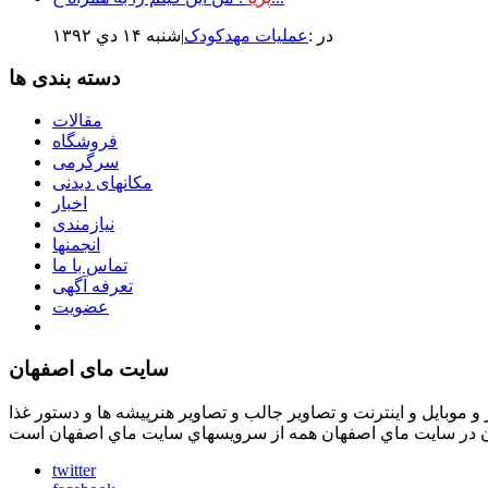
در :
عملیات مهدکودک
|شنبه ۱۴ دي ۱۳۹۲
دسته بندی ها
مقالات
فروشگاه
سرگرمی
مکانهای دیدنی
اخبار
نیازمندی
انجمنها
تماس با ما
تعرفه آگهی
عضویت
سایت مای اصفهان
موبايل و اينترنت و تصاوير جالب و تصاوير هنرپيشه ها و دستور غذا
ان در سايت ماي اصفهان همه از سرويسهاي سايت ماي اصفهان است
twitter