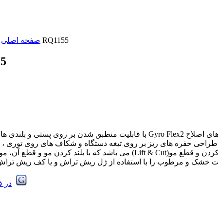
ریش تراش فوق حساس فیلیپس مدل RQ1155
صفحه اصلی
ریش تر
ریش تراش فوق حساس فیلیپس Philips مدل RQ1155 مجهز به تیغه های اصلاح  Flex2
یل طراحی حفره های ریز بر روی تیغه دستگاه و شکاف های روی توری 
اصلاح صورت فوق حساس فیلیپس دارای فن آوری منحصر بفرد بلند کردن و قطع مو(t