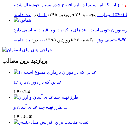
ر
:
1 تومان...
|پنجشنبه ۲۶ فروردين ۱۳۹۵
در :
یژ...
|يكشنبه ۲۲ فروردين ۱۳۹۵
در :
پربازدید ترین مطالب
17 غذايي كه در دوران بارد...
1390-7-4
طرز تهیه چند غذای آسان و ...
1392-8-30