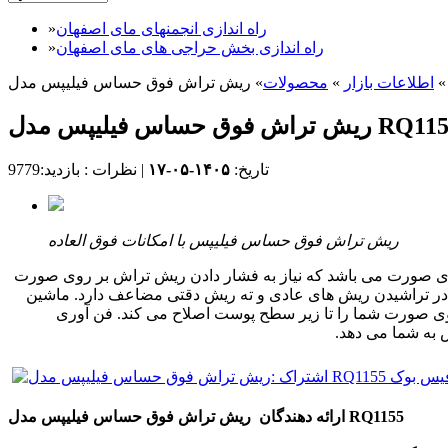
راه اندازی انجمنهای مای اصفهان
»
راه اندازی بخش حراجی های مای اصفهان
»
»
اطلاعات بازار
»
محصولات
»
اش فوق حساس فیلیپس مدل RQ1155
تاریخ:
۱۴۰۵-۰۵-۱۷
|
نظرات :
بازدید:9779
ریش تراش فوق حساس فیلیپس با امکانات فوق العاده
Gyro با قابلیت منطبق شدن بر روی پستی و بلندی های صورت می باشد که نیاز به فشار دادن ریش تراش بر روی صورت
، در تراشیدن ریش های عادی و ته ریش دقتی مضاعف دارد. ماشین
Lift & Cu) می باشد که با بلند کردن مو و قطع آن، موی صورت شما را تا زیر سطح پوست اصلاح می کند. فن آوری
ارائه دهندگان ریش تراش فوق حساس فیلیپس مدل RQ1155