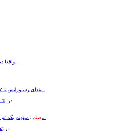
بی نظیره\nواقعا دمتون گرم اولا از کیفییتتون دوما از تخفیفاتتون...
فضاى بيرونش تو تابستون حرف نداره،عاليه\nغذاى رستورانش تا ٢سال پيش...
در :
20% تخفیف ویژه هاست به مناسبت ...
ميتونم بگم تو اصفهان بهترين رستوران از لحاظ كيفيت غذاست،سرويس دهى...
صنم
:
در :
تخ