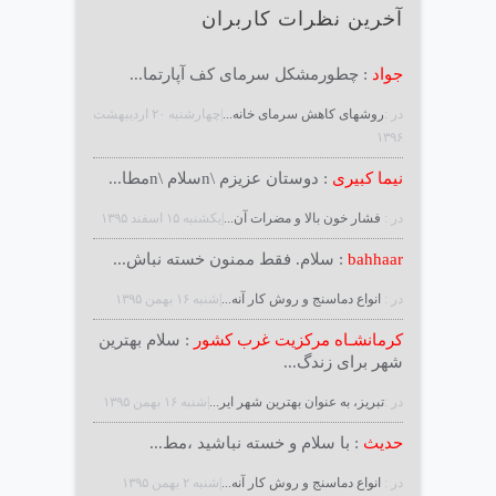
آخرین نظرات کاربران
جواد
: چطورمشکل سرمای کف آپارتما...
در :
روشهای کاهش سرمای خانه...
|چهارشنبه ۲۰ ارديبهشت
۱۳۹۶
نیما کبیری
: دوستان عزیزم \nسلام \nمطا...
در :
فشار خون بالا و مضرات آن...
|يكشنبه ۱۵ اسفند ۱۳۹۵
bahhaar
: سلام. فقط ممنون خسته نباش...
در :
انواع دماسنج و روش كار آنه...
|شنبه ۱۶ بهمن ۱۳۹۵
کرمانشـاه مرکزیت غرب کشور
: سلام بهترین
شهر برای زندگ...
در :
تبریز، به عنوان بهترین شهر ایر...
|شنبه ۱۶ بهمن ۱۳۹۵
حدیث
: با سلام و خسته نباشید ،مط...
در :
انواع دماسنج و روش كار آنه...
|شنبه ۲ بهمن ۱۳۹۵