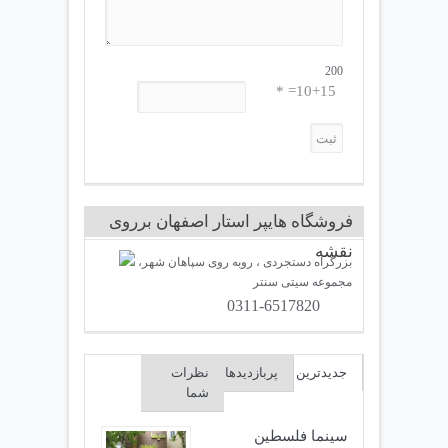
200
10+15= *
فروشگاه هایپر استار اصفهان برروی
نقشه
بزرگراه دستجردی ، روبه روی سپاهان شهر،
مجموعه سیتی سنتر
0311-6517820
جدیدترین
پربازدیدها
نظرات
شما
سینما فلسطین