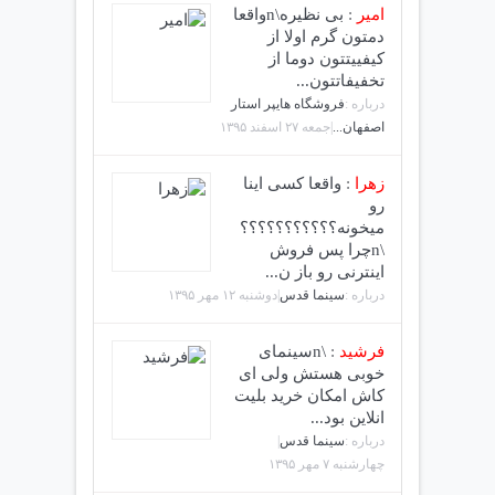
امیر
:
بی نظیره\nواقعا
دمتون گرم اولا از
کیفییتتون دوما از
تخفیفاتتون...
درباره :
فروشگاه هایپر استار
اصفهان...
|جمعه ۲۷ اسفند ۱۳۹۵
زهرا
:
واقعا کسی اینا
رو
میخونه؟؟؟؟؟؟؟؟؟؟؟
\nچرا پس فروش
اینترنی رو باز ن...
درباره :
سینما قدس
|دوشنبه ۱۲ مهر ۱۳۹۵
فرشید
:
\nسینمای
خوبی هستش ولی ای
کاش امکان خرید بلیت
انلاین بود...
درباره :
سینما قدس
|
چهارشنبه ۷ مهر ۱۳۹۵