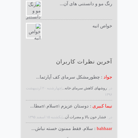
رنگ مو و دانستنی های آن...
خواص انبه
آخرین نظرات کاربران
جواد
: چطورمشکل سرمای کف آپارتما...
در :
روشهای کاهش سرمای خانه...
|چهارشنبه ۲۰ ارديبهشت
۱۳۹۶
نیما کبیری
: دوستان عزیزم \nسلام \nمطا...
در :
فشار خون بالا و مضرات آن...
|يكشنبه ۱۵ اسفند ۱۳۹۵
bahhaar
: سلام. فقط ممنون خسته نباش...