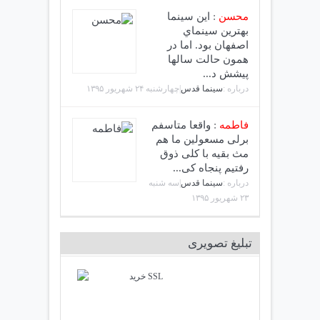
محسن
:
اين سينما
بهترين سينماي
اصفهان بود. اما در
همون حالت سالها
پيشش د...
درباره :
سینما قدس
|چهارشنبه ۲۴ شهريور ۱۳۹۵
فاطمه
:
واقعا متاسفم
برلی مسعولین ما هم
مث بقیه با کلی ذوق
رفتیم پنجاه کی...
درباره :
سینما قدس
|سه شنبه
۲۳ شهريور ۱۳۹۵
تبلیغ تصویری