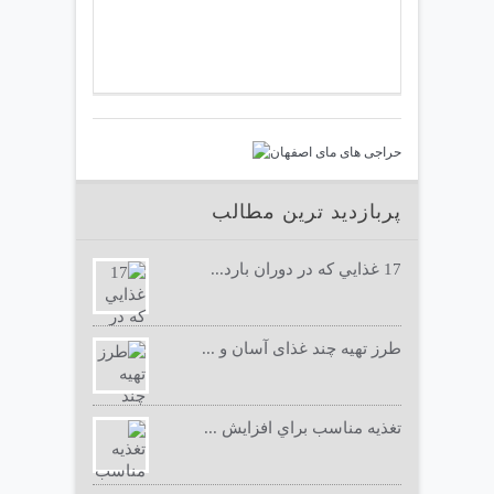
پربازدید ترین مطالب
17 غذايي كه در دوران بارد...
طرز تهیه چند غذای آسان و ...
تغذيه مناسب براي افزايش ...